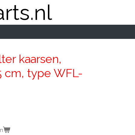
rts.nl
lter kaarsen,
5 cm, type WFL-
en