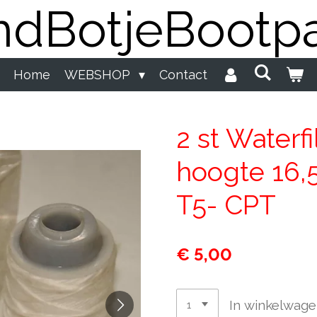
dBotjeBootpa
Home
WEBSHOP
Contact
2 st Waterfi
hoogte 16,
T5- CPT
€ 5,00
In winkelwag