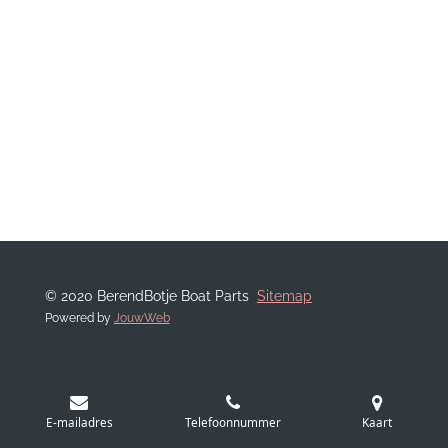
© 2020 BerendBotje Boat Parts
Sitemap
Powered by
JouwWeb
E-mailadres
Telefoonnummer
Kaart