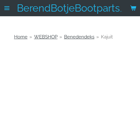
Ga
BerendBotjeBootparts.nl
direct
naar
de
hoofdinhoud
Home
»
WEBSHOP
»
Benedendeks
»
Kajuit