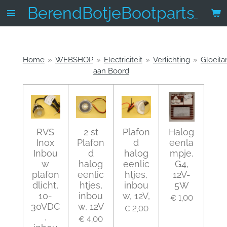
Ga
BerendBotjeBootparts.nl
direct
naar
de
hoofdinhoud
Home
»
WEBSHOP
»
Electriciteit
»
Verlichting
»
Gloeil
aan Boord
RVS
2 st
Plafon
Halog
Inox
Plafon
d
eenla
Inbou
d
halog
mpje,
w
halog
eenlic
G4,
plafon
eenlic
htjes,
12V-
dlicht,
htjes,
inbou
5W
10-
inbou
w, 12V,
€ 1,00
30VDC
w, 12V
€ 2,00
.
€ 4,00