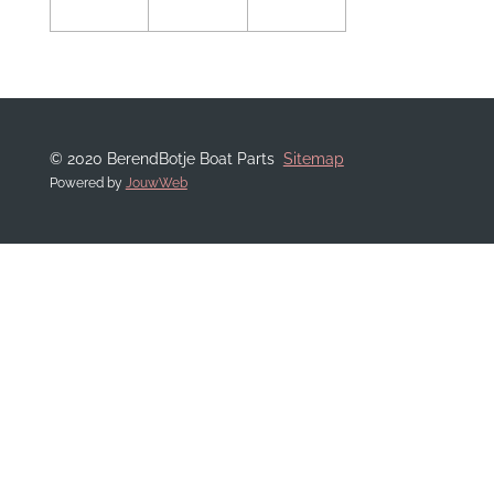
© 2020 BerendBotje Boat Parts
Sitemap
Powered by
JouwWeb