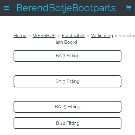
Ga
BerendBotjeBootparts.nl
direct
naar
de
hoofdinhoud
Home
»
WEBSHOP
»
Electriciteit
»
Verlichting
»
Gloeil
aan Boord
BA 7 Fitting
BA 9 Fitting
BA 15 Fitting
B 22 Fitting