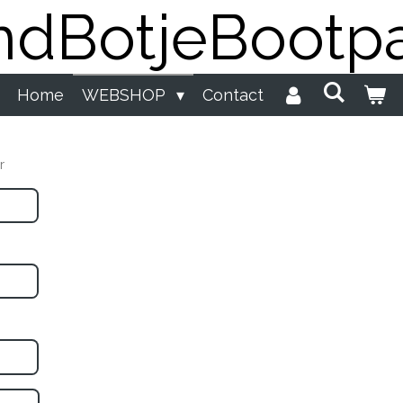
dBotjeBootpa
Home
WEBSHOP
Contact
r