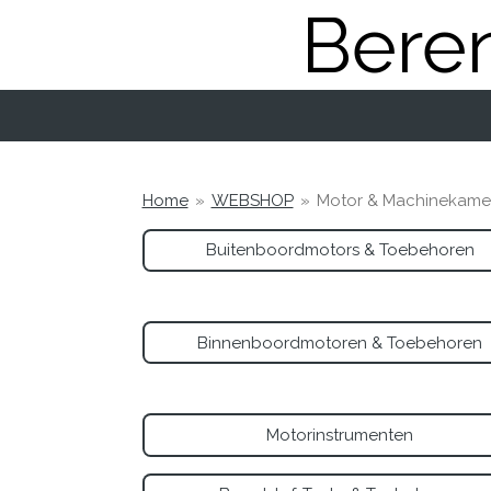
Beren
Ga
direct
naar
de
hoofdinhoud
Home
»
WEBSHOP
»
Motor & Machinekame
Buitenboordmotors & Toebehoren
Binnenboordmotoren & Toebehoren
Motorinstrumenten