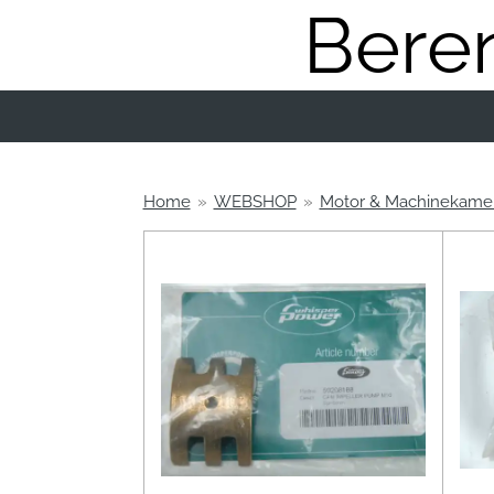
Beren
Ga
direct
naar
de
hoofdinhoud
Home
»
WEBSHOP
»
Motor & Machinekame