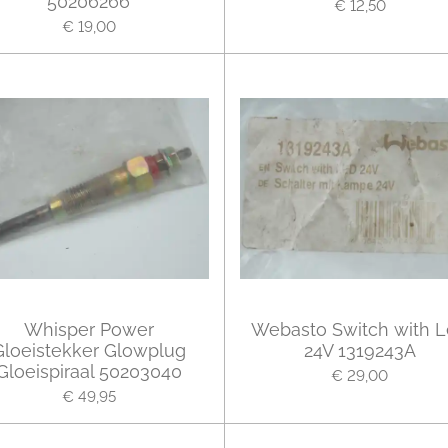
50206266
€ 12,50
€ 19,00
Whisper Power
Webasto Switch with 
Gloeistekker Glowplug
24V 1319243A
Gloeispiraal 50203040
€ 29,00
€ 49,95