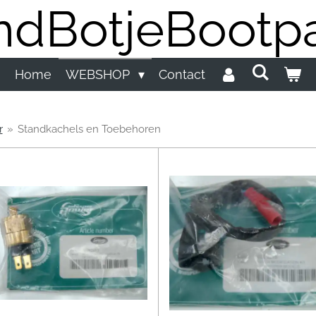
dBotjeBootpa
Home
WEBSHOP
Contact
r
»
Standkachels en Toebehoren