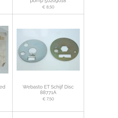
pomp 50209018
€ 8,50
Led
Webasto ET Schijf Disc
88771A
€ 7,50