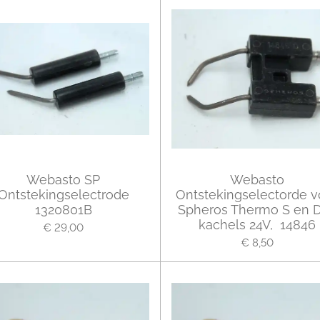
Webasto SP
Webasto
Ontstekingselectrode
Ontstekingselectorde v
1320801B
Spheros Thermo S en
kachels 24V, 14846
€ 29,00
€ 8,50