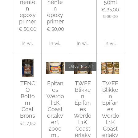
nente
nente
50ml
n
n
€ 35,00
epoxy
epoxy
€ 69,00
primer
primer
€ 50,00
€ 50,00
In winkelwagen
In winkelwagen
In winkelwagen
In winkelwagen
Uitverkocht
TENC
Epifan
TWEE
TWEE
O
es
Blikke
Blikke
Botto
Werdo
n
n
m
l 1K
Epifan
Epifan
Coat
Coast
es
es
Brons
erlakv
Werdo
Werdo
erf,
l 1K
l 1K
€ 17,50
2000
Coast
Coast
ml,
erlakv
erlakv