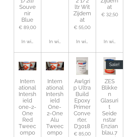
1/2ltr
2 1/2
Zijdem
Souve
ltr Wit
at
nir
Zijdem
€ 32,50
Blue
at
€ 89,00
€ 55,00
In winkelwagen
In winkelwagen
In winkelwagen
In winkelwagen
Sale!
Intern
Intern
Awlgri
ZES
ational
ational
p Ultra
Blikke
Intersh
Intersh
Build
n
ield
ield
Epoxy
Glasuri
one-2-
One-
Primer
t
One
2-One
Conve
Seide
Red
Alu
rter,
nstar
Tweec
Tweec
D3018
Enzian
ompo
ompo
blau,7
€ 85,00