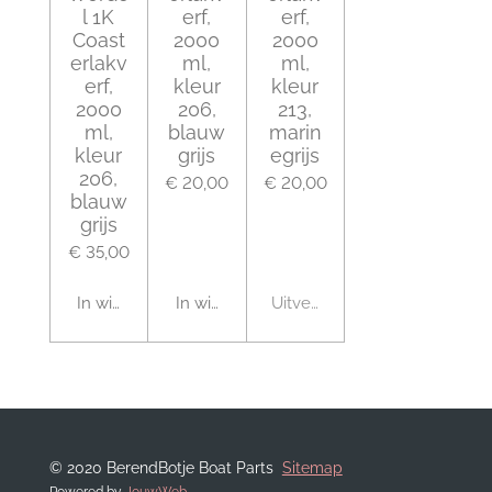
l 1K
erf,
erf,
Coast
2000
2000
erlakv
ml,
ml,
erf,
kleur
kleur
2000
206,
213,
ml,
blauw
marin
kleur
grijs
egrijs
206,
€ 20,00
€ 20,00
blauw
grijs
€ 35,00
In winkelwagen
In winkelwagen
Uitverkocht
© 2020 BerendBotje Boat Parts
Sitemap