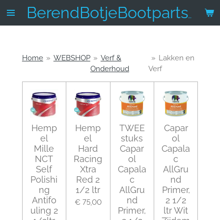
Ga
BerendBotjeBootparts.nl
direct
naar
de
hoofdinhoud
Home
»
WEBSHOP
»
Verf &
»
Lakken en
Onderhoud
Verf
Hemp
Hemp
TWEE
Capar
el
el
stuks
ol
Mille
Hard
Capar
Capala
NCT
Racing
ol
c
Self
Xtra
Capala
AllGru
Polishi
Red 2
c
nd
ng
1/2 ltr
AllGru
Primer,
Antifo
nd
2 1/2
€ 75,00
uling 2
Primer,
ltr Wit