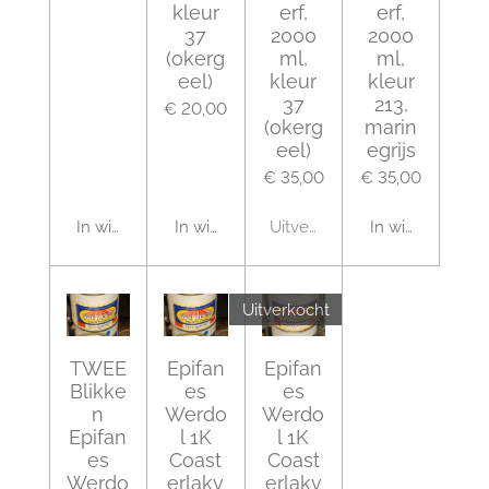
kleur
erf,
erf,
37
2000
2000
(okerg
ml,
ml,
eel)
kleur
kleur
37
213,
€ 20,00
(okerg
marin
eel)
egrijs
€ 35,00
€ 35,00
In winkelwagen
In winkelwagen
Uitverkocht
In winkelwagen
Uitverkocht
TWEE
Epifan
Epifan
Blikke
es
es
n
Werdo
Werdo
Epifan
l 1K
l 1K
es
Coast
Coast
Werdo
erlakv
erlakv