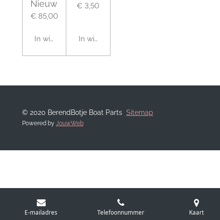
Nieuw
€ 3,50
€ 85,00
In winkelwagen
In winkelwagen
© 2020 BerendBotje Boat Parts
Sitemap
Powered by
JouwWeb
E-mailadres
Telefoonnummer
Kaart