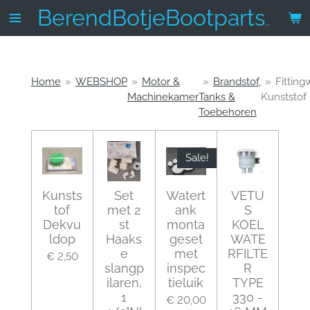
Ga
BerendBotjeBootparts.nl
direct
naar
de
hoofdinhoud
Home
»
WEBSHOP
»
Motor &
»
Brandstof,
»
Fitting
Machinekamer
Tanks &
Kunststof
Toebehoren
Sale!
Kunsts
Set
Watert
VETU
tof
met 2
ank
S
Dekvu
st
monta
KOEL
ldop
Haaks
geset
WATE
e
met
RFILTE
€ 2,50
slangp
inspec
R
ilaren,
tieluik
TYPE
1
330 -
€ 20,00