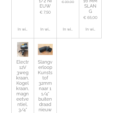
1/2"NI
16 MM
€ 39,00
EUW
SLAN
G
€ 7,50
€ 65,00
In winkelwagen
In winkelwagen
In winkelwagen
In winkelwagen
Electr
Slangv
12V
erloop
3weg
Kunsts
kraan,
tof
Kogel
32mm
kraan,
naar 1
magn
1/4"
eetve
buiten
ntiel,
draad
3/4"
nieuw