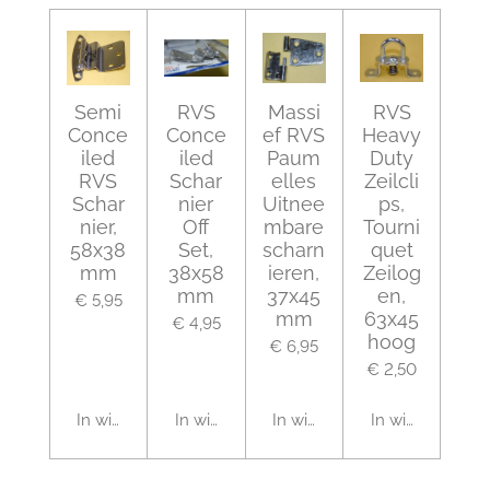
Semi
RVS
Massi
RVS
Conce
Conce
ef RVS
Heavy
iled
iled
Paum
Duty
RVS
Schar
elles
Zeilcli
Schar
nier
Uitnee
ps,
nier,
Off
mbare
Tourni
58x38
Set,
scharn
quet
mm
38x58
ieren,
Zeilog
mm
37x45
en,
€ 5,95
mm
63x45
€ 4,95
hoog
€ 6,95
€ 2,50
In winkelwagen
In winkelwagen
In winkelwagen
In winkelwagen