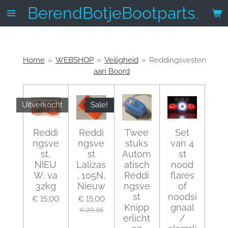
Ga
BerendBotjeBootparts.nl
direct
naar
de
hoofdinhoud
Home
»
WEBSHOP
»
Veiligheid
»
Reddingsvesten
aan Boord
Uitverkocht
Sale!
Reddi
Reddi
Twee
Set
ngsve
ngsve
stuks
van 4
st,
st
Autom
st
NIEU
Lalizas
atisch
nood
W, va
, 105N,
Reddi
flares
32kg
Nieuw
ngsve
of
st
noodsi
€ 15,00
€ 15,00
Knipp
gnaal
€ 29,95
erlicht
/