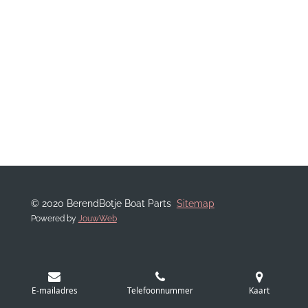
© 2020 BerendBotje Boat Parts
Sitemap
Powered by
JouwWeb
E-mailadres
Telefoonnummer
Kaart