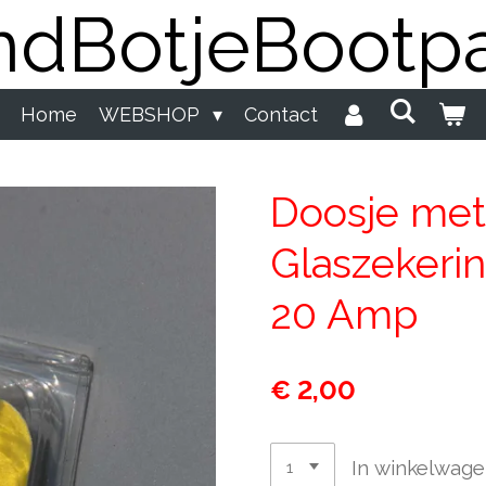
dBotjeBootpa
Home
WEBSHOP
Contact
Doosje met
Glaszekeri
20 Amp
€ 2,00
In winkelwag