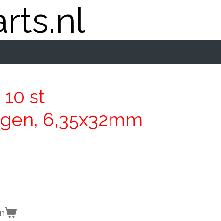
rts.nl
 10 st
ngen, 6,35x32mm
en