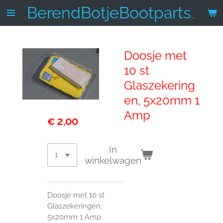
Ga
BerendBotjeBootparts.nl
direct
naar
de
Doosje met
hoofdinhoud
10 st
Glaszekering
en, 5x20mm 1
Amp
€ 2,00
In
winkelwagen
Doosje met 10 st
Glaszekeringen,
5x20mm 1 Amp