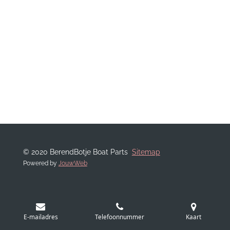
© 2020 BerendBotje Boat Parts
Sitemap
Powered by
JouwWeb
E-mailadres
Telefoonnummer
Kaart