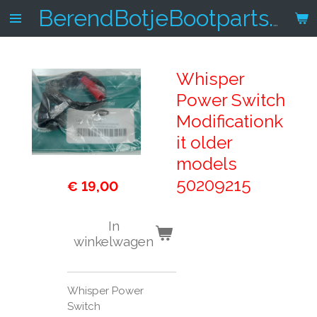
Ga
BerendBotjeBootparts.nl
direct
naar
de
Whisper
hoofdinhoud
Power Switch
Modificationk
it older
models
50209215
€ 19,00
In
winkelwagen
Whisper Power
Switch