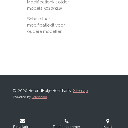
Modificationkit older
models 50209215
Schakelaar
modificatiekit voor
oudere modellen
© 2020 BerendBotje Boat Parts
Sitemap
Powered by
JouwWeb
E-mailadres
Telefoonnummer
Kaart