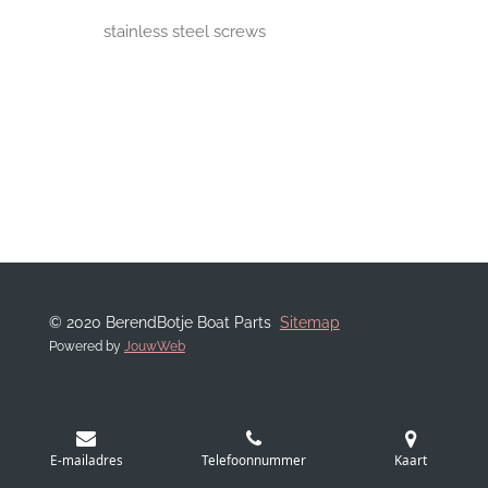
stainless steel screws
© 2020 BerendBotje Boat Parts
Sitemap
Powered by
JouwWeb
E-mailadres
Telefoonnummer
Kaart