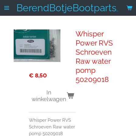
Ga
BerendBotjeBootparts.nl
direct
naar
de
Whisper
hoofdinhoud
Power RVS
Schroeven
Raw water
pomp
€ 8,50
50209018
In
winkelwagen
Whisper Power RVS
Schroeven Raw water
pomp 50209018