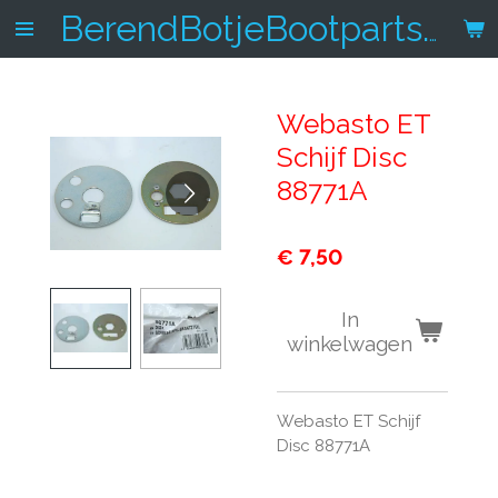
Ga
BerendBotjeBootparts.nl
direct
naar
de
Webasto ET
hoofdinhoud
Schijf Disc
88771A
€ 7,50
In
winkelwagen
Webasto ET Schijf
Disc 88771A