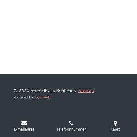
© 2020 BerendBotje Boat Parts
Sitemap
Powered by
JouwWeb
E-mailadres
Telefoonnummer
Kaart