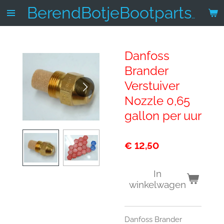
Ga
BerendBotjeBootparts.nl
direct
naar
de
Danfoss
hoofdinhoud
Brander
Verstuiver
Nozzle 0,65
gallon per uur
€ 12,50
In
winkelwagen
Danfoss Brander