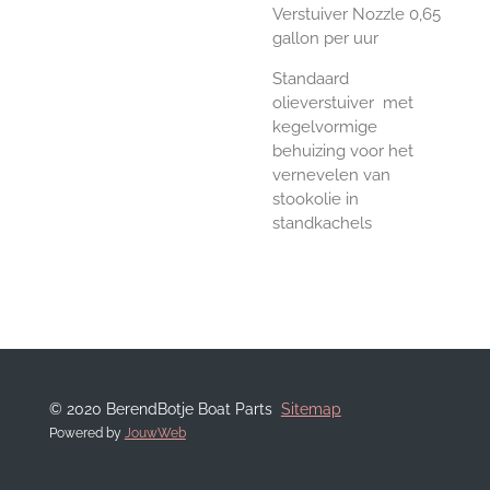
Verstuiver Nozzle 0,65
gallon per uur
Standaard
olieverstuiver met
kegelvormige
behuizing voor het
vernevelen van
stookolie in
standkachels
© 2020 BerendBotje Boat Parts
Sitemap
Powered by
JouwWeb