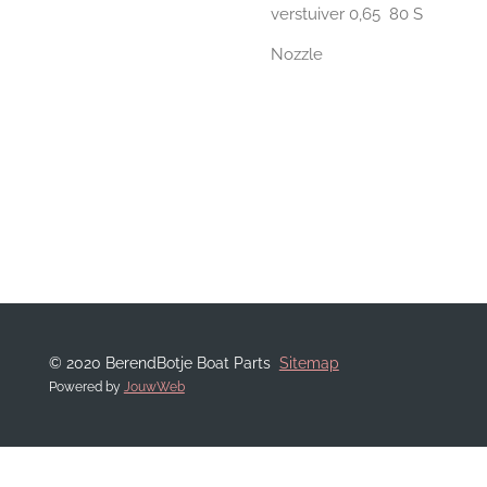
verstuiver 0,65 80 S
Nozzle
© 2020 BerendBotje Boat Parts
Sitemap
Powered by
JouwWeb