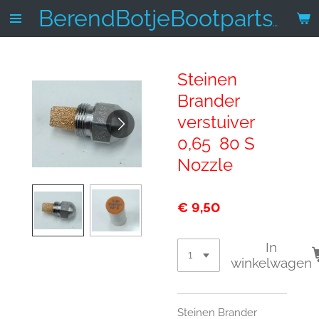
Ga
BerendBotjeBootparts.nl
direct
naar
de
Steinen
hoofdinhoud
Brander
verstuiver
0,65 80 S
Nozzle
€ 9,50
In
winkelwagen
Steinen Brander