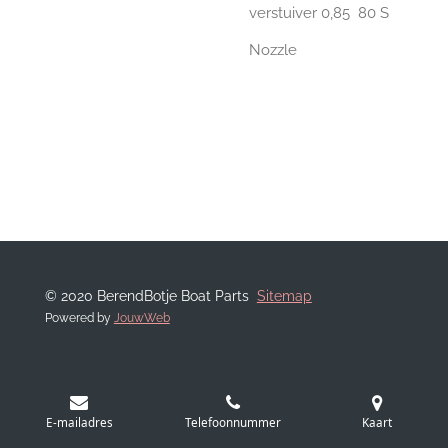
verstuiver 0,85 80 S
Nozzle
© 2020 BerendBotje Boat Parts
Sitemap
Powered by
JouwWeb
E-mailadres
Telefoonnummer
Kaart