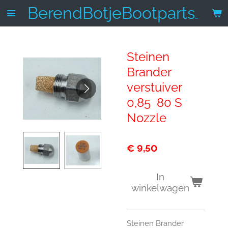
Ga
BerendBotjeBootparts.nl
direct
naar
de
Steinen
hoofdinhoud
Brander
verstuiver
0,85 80 S
Nozzle
€ 9,50
In
winkelwagen
Steinen Brander