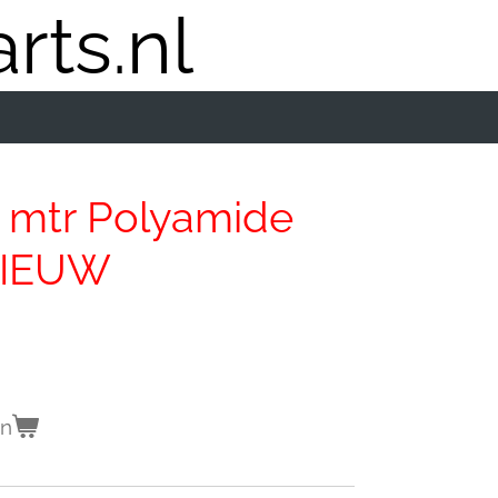
rts.nl
 mtr Polyamide
 NIEUW
en