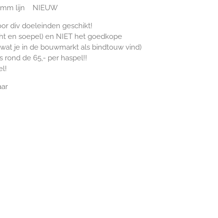
5 mm lijn NIEUW
oor div doeleinden geschikt!
acht en soepel) en NIET het goedkope
wat je in de bouwmarkt als bindtouw vind)
 rond de 65,- per haspel!!
l!
aar