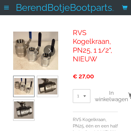
Ga
BerendBotjeBootparts.nl
direct
naar
de
RVS
hoofdinhoud
Kogelkraan,
PN25, 1 1/2",
NIEUW
€ 27,00
In
winkelwagen
RVS Kogelkraan,
PN25, één en een half