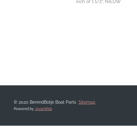
inch of 1 1/2", NIEUW
© 2020 BerendBotje Boat Parts
Sitemap
Powered by
JouwWeb