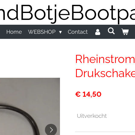
dBotjeBootpa
Home
WEBSHOP
Contact
Rheinstro
Drukschake
€ 14,50
Uitverkocht