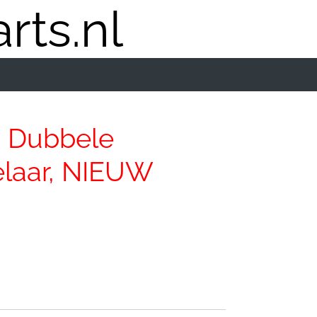
rts.nl
m Dubbele
laar, NIEUW