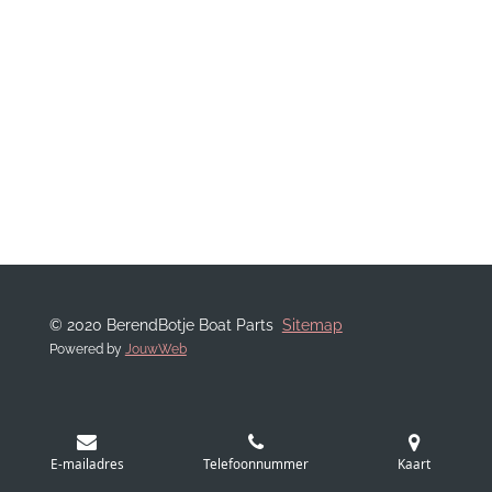
© 2020 BerendBotje Boat Parts
Sitemap
Powered by
JouwWeb
E-mailadres
Telefoonnummer
Kaart