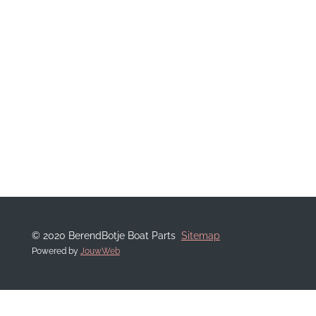
© 2020 BerendBotje Boat Parts
Sitemap
Powered by
JouwWeb