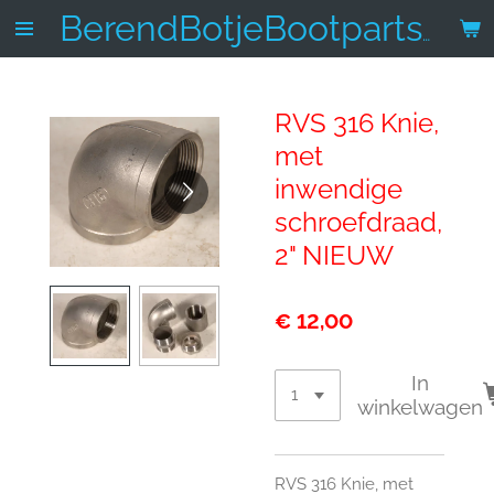
Ga
BerendBotjeBootparts.nl
direct
naar
de
RVS 316 Knie,
hoofdinhoud
met
inwendige
schroefdraad,
2" NIEUW
€ 12,00
In
winkelwagen
RVS 316 Knie, met