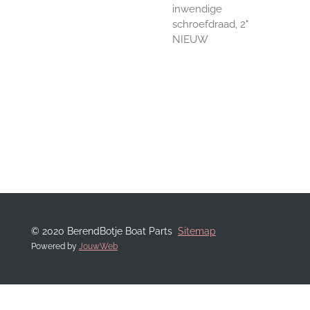
inwendige
schroefdraad, 2"
NIEUW
© 2020 BerendBotje Boat Parts
Sitemap
Powered by
JouwWeb