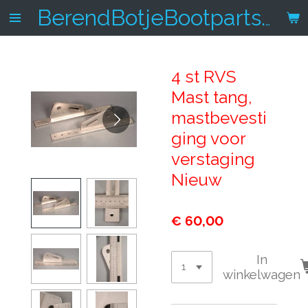
Ga
BerendBotjeBootparts.nl
direct
naar
de
4 st RVS
hoofdinhoud
Mast tang,
mastbevesti
ging voor
verstaging
Nieuw
€ 60,00
In
winkelwagen