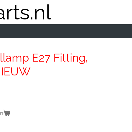
rts.nl
lamp E27 Fitting,
NIEUW
en