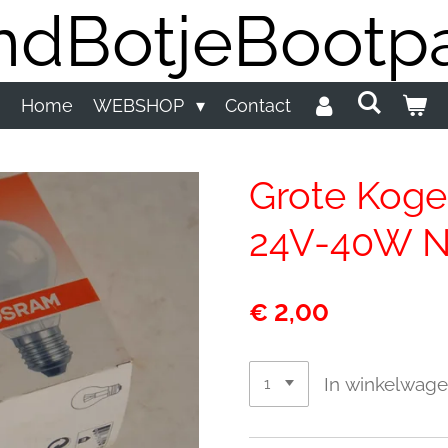
dBotjeBootpa
Home
WEBSHOP
Contact
Grote Kogel
24V-40W 
€ 2,00
In winkelwag