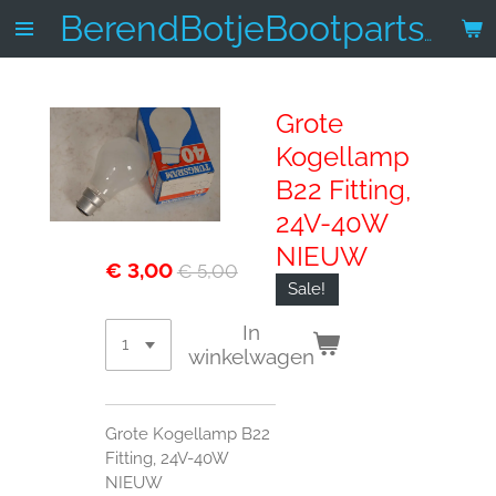
Ga
BerendBotjeBootparts.nl
direct
naar
de
Grote
hoofdinhoud
Kogellamp
B22 Fitting,
24V-40W
NIEUW
€ 3,00
€ 5,00
Sale!
In
winkelwagen
Grote Kogellamp B22
Fitting, 24V-40W
NIEUW