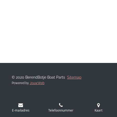
© 2020 BerendBotje Boat Parts
Sitemap
Powered by
JouwWeb
E-mailadres
Telefoonnummer
Kaart