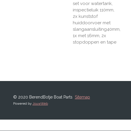
set voor watertank,
inspectieluik 110mm,
2x kunststof
huiddoorvoer met
slangaansluiting40mm,
1x met 16mm, 2x
stopdoppen en tape
© 2020 BerendBotje Boat Parts
Sitemap
Powered by
JouwWeb