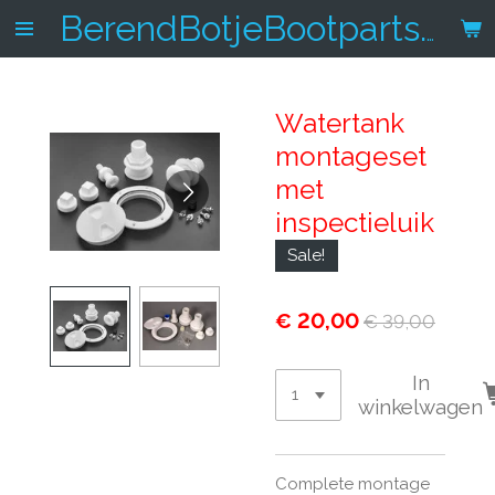
Ga
BerendBotjeBootparts.nl
direct
naar
de
Watertank
hoofdinhoud
montageset
met
inspectieluik
Sale!
€ 20,00
€ 39,00
In
winkelwagen
Complete montage