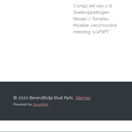
Compl set van 2 st
Snelkoppelingen
Nissan / Tohatsu,
Moeller, verchroomd
messing, 1/4"NPT
© 2020 BerendBotje Boat Parts
Sitemap
Powered by
JouwWeb