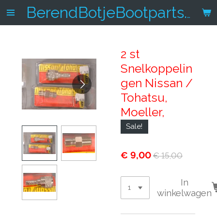
Ga
BerendBotjeBootparts.nl
direct
naar
de
2 st
hoofdinhoud
Snelkoppelin
gen Nissan /
Tohatsu,
Moeller,
Sale!
€ 9,00
€ 15,00
In
winkelwagen