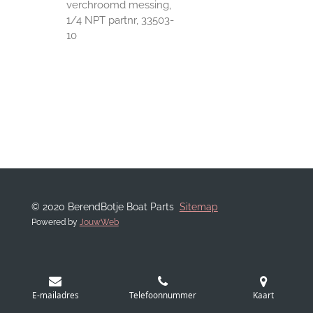
verchroomd messing,
1/4 NPT partnr, 33503-
10
© 2020 BerendBotje Boat Parts
Sitemap
Powered by
JouwWeb
E-mailadres
Telefoonnummer
Kaart