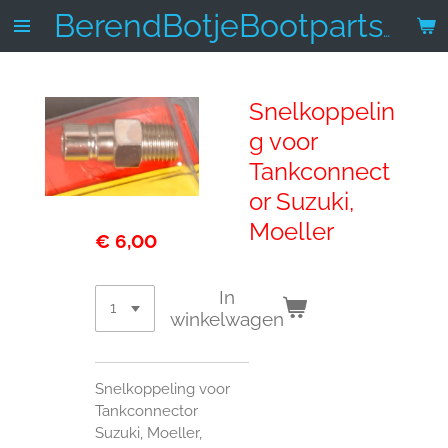
Ga
BerendBotjeBootparts.nl
direct
naar
de
Snelkoppelin
hoofdinhoud
g voor
Tankconnect
or Suzuki,
Moeller
€ 6,00
In
winkelwagen
Snelkoppeling voor
Tankconnector
Suzuki, Moeller,