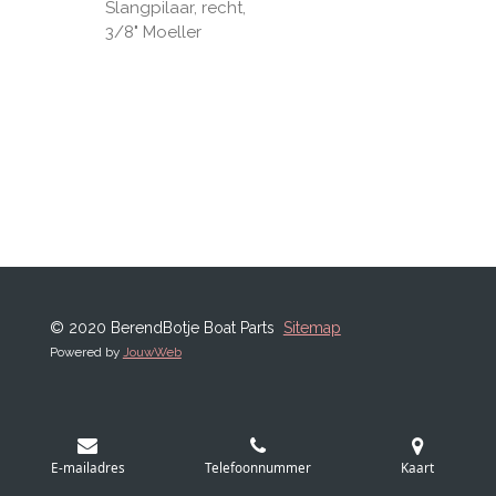
Slangpilaar, recht,
3/8" Moeller
© 2020 BerendBotje Boat Parts
Sitemap
Powered by
JouwWeb
E-mailadres
Telefoonnummer
Kaart