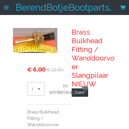
Ga
BerendBotjeBootparts.nl
direct
naar
de
Brass
hoofdinhoud
Bulkhead
Fitting /
Wanddoorvo
er
€ 6,00
€ 12,50
Slangpilaar
NIEUW
In
winkelwagen
Sale!
Brass Bulkhead
Fitting /
Wanddoorvoer