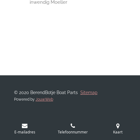
inwendig Moeller
© 2020 BerendBotje Boat Parts
Sitemap
Powered by
JouwWeb
E-mailadres
Telefoonnummer
Kaart