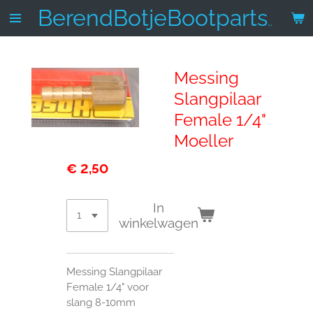
Ga
BerendBotjeBootparts.nl
direct
naar
de
Messing
hoofdinhoud
Slangpilaar
Female 1/4"
Moeller
€ 2,50
In
winkelwagen
Messing Slangpilaar
Female 1/4" voor
slang 8-10mm