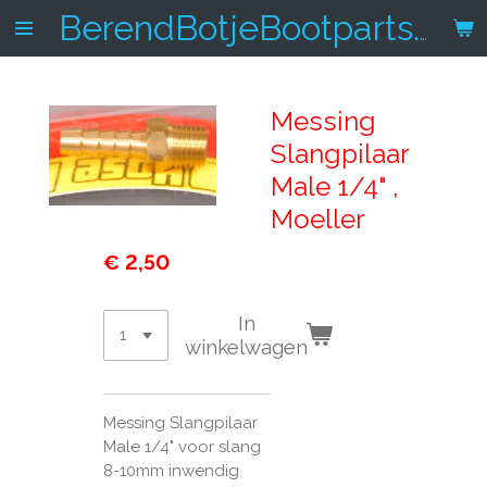
Ga
BerendBotjeBootparts.nl
direct
naar
de
Messing
hoofdinhoud
Slangpilaar
Male 1/4" ,
Moeller
€ 2,50
In
winkelwagen
Messing Slangpilaar
Male 1/4" voor slang
8-10mm inwendig