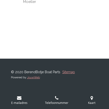
Moeller
© 2020 BerendBotje Boat Parts
Sitemap
Powered by
JouwWeb
E-mailadres
Telefoonnummer
Kaart