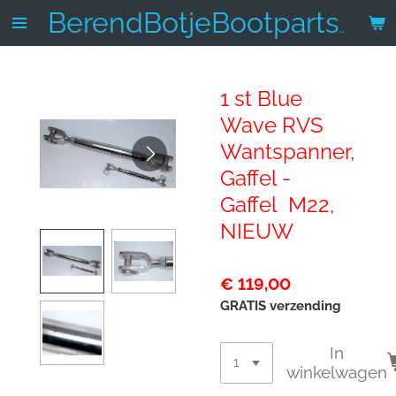
Ga
BerendBotjeBootparts.nl
direct
naar
de
1 st Blue
hoofdinhoud
Wave RVS
Wantspanner,
Gaffel -
Gaffel M22,
NIEUW
€ 119,00
GRATIS verzending
In
winkelwagen