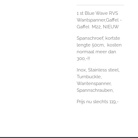
1 st Blue Wave RVS
Wantspanner,Gaffel -
Gaffel M22, NIEUW
Spanschroef, kortste
lengte 50cm, kosten
normaal meer dan
300,-!!
Inox, Stainless steel,
Turnbuckle,
Wantenspanner,
Spannschrauben,
Prijs nu slechts 119,-