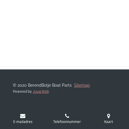
© 2020 BerendBotje Boat Parts
Sitemap
Powered by
JouwWeb
E-mailadres
Telefoonnummer
Kaart