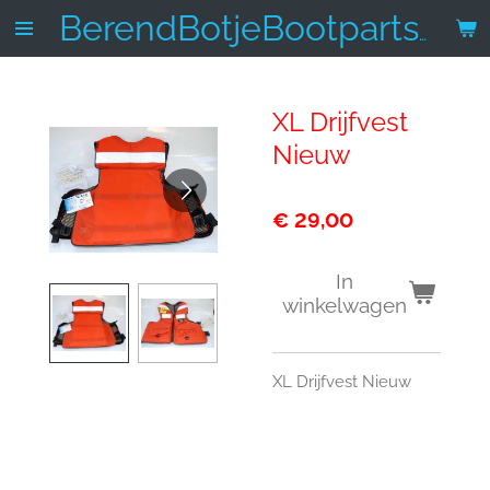
Ga
BerendBotjeBootparts.nl
direct
naar
de
XL Drijfvest
hoofdinhoud
Nieuw
€ 29,00
In
winkelwagen
XL Drijfvest Nieuw