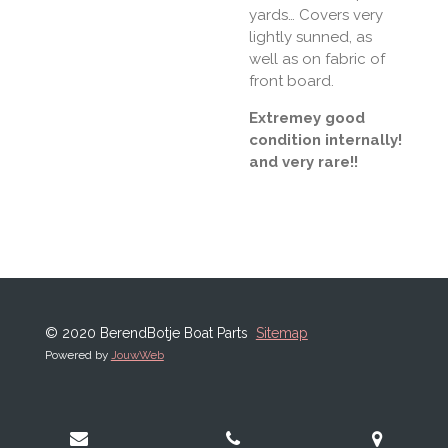
yards… Covers very
lightly sunned, as
well as on fabric of
front board.
Extremey good
condition internally!
and very rare!!
© 2020 BerendBotje Boat Parts
Sitemap
Powered by
JouwWeb