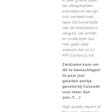
in zeer goede staat,
de uitklapbladen
eveneens en die zijn
ook versterkt met
tape. De bovenzijde
van de bladzijden is
verguld. (de achter-
en onderzijde dus
niet, geen idee
waarom dat zo is.)
Afm 23x29x3,5 cm
Zeldzame kans om
dit te bemachtigen!
(is paar jaar
geleden eentje
geveild bij Catawiki
voor meer dan
300,-!!.....)
High quality reprint of