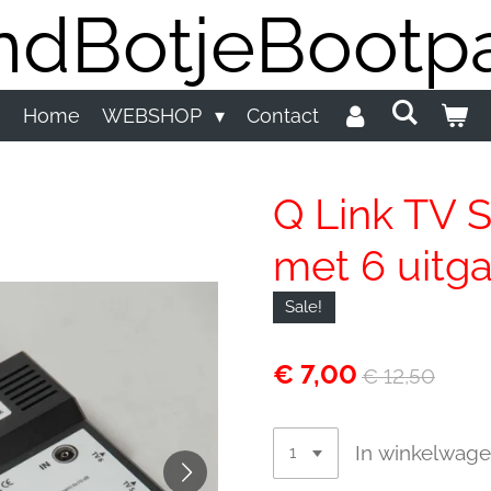
dBotjeBootpa
Home
WEBSHOP
Contact
Q Link TV S
met 6 uitg
Sale!
€ 7,00
€ 12,50
In winkelwag