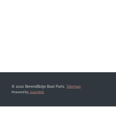
© 2020 BerendBotje Boat Parts
Sitemap
Powered by
JouwWeb