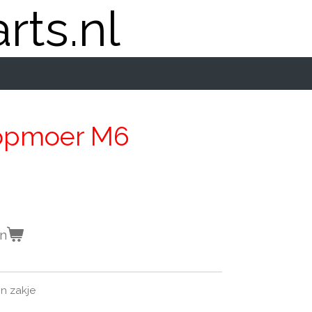
rts.nl
opmoer M6
en
n zakje