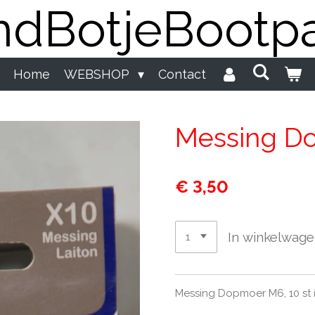
dBotjeBootpa
Home
WEBSHOP
Contact
Messing D
€ 3,50
In winkelwag
Messing Dopmoer M6, 10 st i