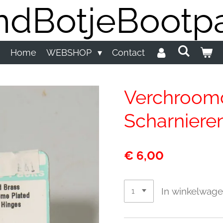
dBotjeBootpa
Home
WEBSHOP
Contact
Verchroom
Scharniere
€ 6,00
In winkelwag