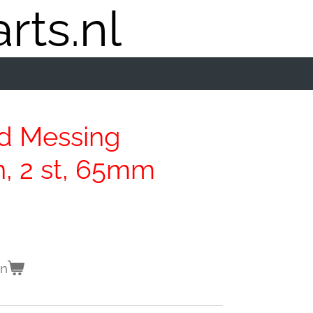
rts.nl
d Messing
n, 2 st, 65mm
en