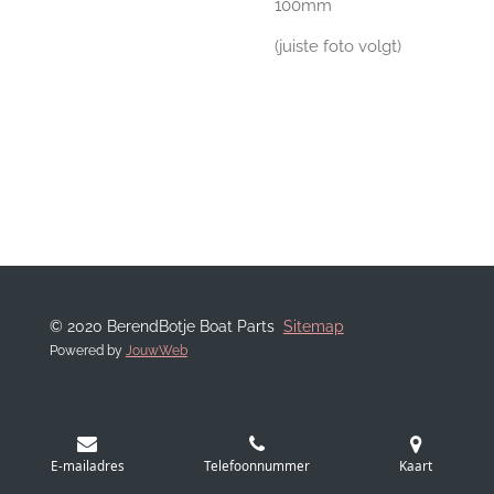
100mm
(juiste foto volgt)
© 2020 BerendBotje Boat Parts
Sitemap
Powered by
JouwWeb
E-mailadres
Telefoonnummer
Kaart