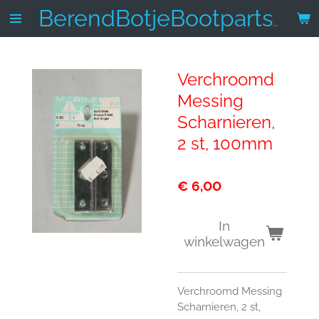
Ga
BerendBotjeBootparts.nl
direct
naar
de
Verchroomd
hoofdinhoud
Messing
Scharnieren,
2 st, 100mm
€ 6,00
In
winkelwagen
Verchroomd Messing
Scharnieren, 2 st,