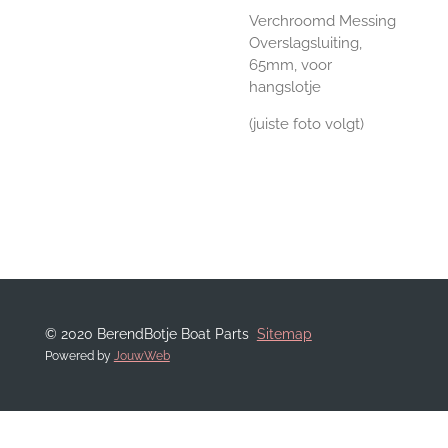
Verchroomd Messing
Overslagsluiting,
65mm, voor
hangslotje
(juiste foto volgt)
© 2020 BerendBotje Boat Parts
Sitemap
Powered by
JouwWeb