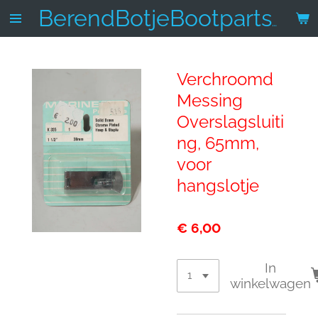
Ga
BerendBotjeBootparts.nl
direct
naar
de
Verchroomd
hoofdinhoud
Messing
Overslagsluiti
ng, 65mm,
voor
hangslotje
€ 6,00
In
winkelwagen