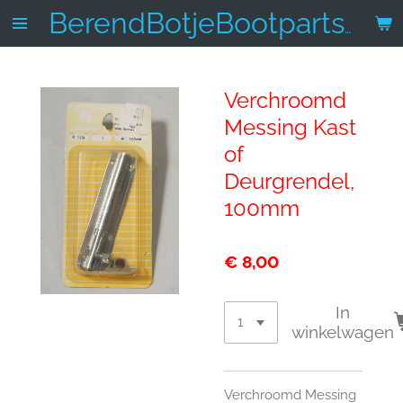
Ga
BerendBotjeBootparts.nl
direct
naar
de
Verchroomd
hoofdinhoud
Messing Kast
of
Deurgrendel,
100mm
€ 8,00
In
winkelwagen
Verchroomd Messing