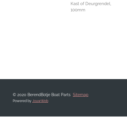
Kast of Deurgrendel,
100mm
© 2020 BerendBotje Boat Parts
Sitemap
Powered by
JouwWeb