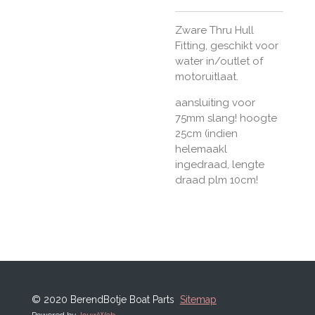
Zware Thru Hull
Fitting, geschikt voor
water in/outlet of
motoruitlaat.
aansluiting voor
75mm slang! hoogte
25cm (indien
helemaakl
ingedraad, lengte
draad plm 10cm!
© 2020 BerendBotje Boat Parts
Sitemap