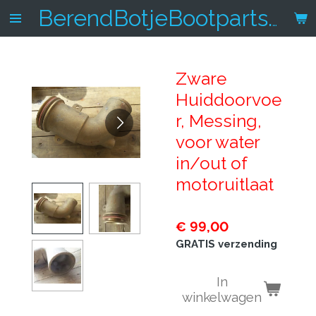
Ga
BerendBotjeBootparts.nl
direct
naar
de
Zware
hoofdinhoud
Huiddoorvoe
r, Messing,
voor water
in/out of
motoruitlaat
€ 99,00
GRATIS verzending
In
winkelwagen