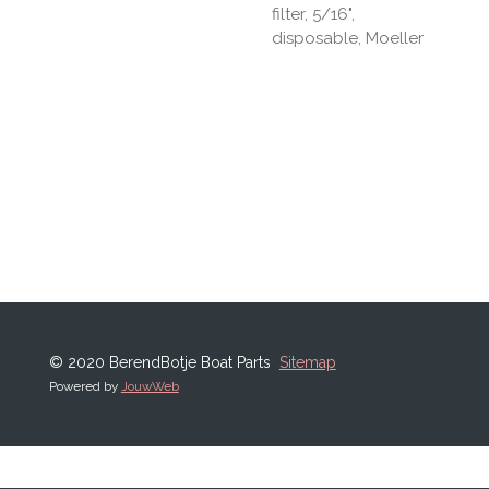
filter, 5/16",
disposable, Moeller
© 2020 BerendBotje Boat Parts
Sitemap
Powered by
JouwWeb