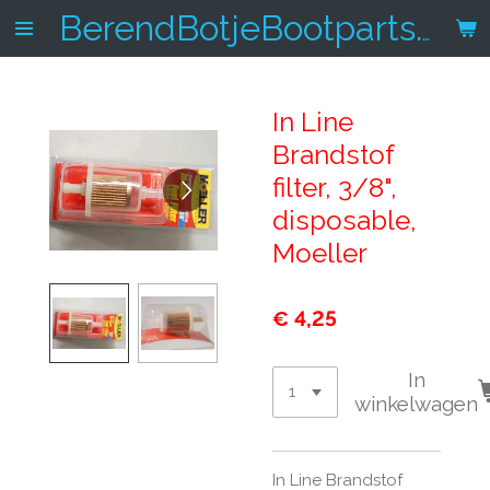
Ga
BerendBotjeBootparts.nl
direct
naar
de
In Line
hoofdinhoud
Brandstof
filter, 3/8",
disposable,
Moeller
€ 4,25
In
winkelwagen
In Line Brandstof