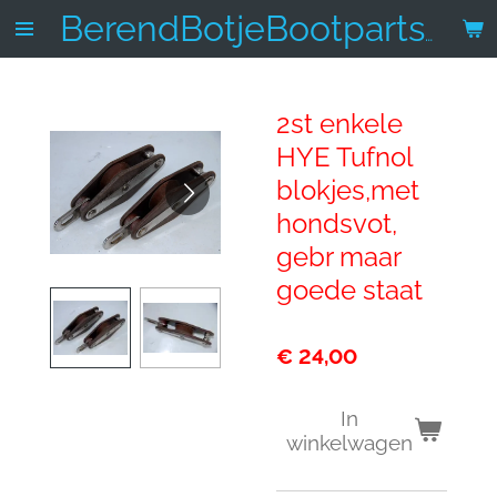
Ga
BerendBotjeBootparts.nl
direct
naar
de
2st enkele
hoofdinhoud
HYE Tufnol
blokjes,met
hondsvot,
gebr maar
goede staat
€ 24,00
In
winkelwagen