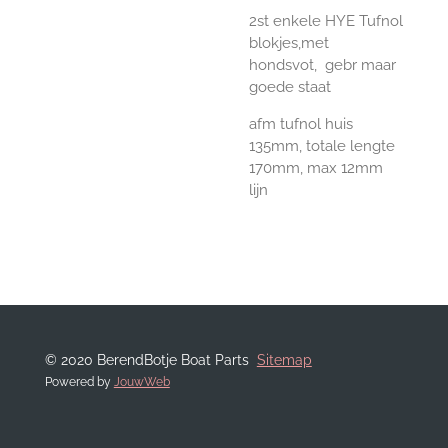
2st enkele HYE Tufnol
blokjes,met
hondsvot, gebr maar
goede staat
afm tufnol huis
135mm, totale lengte
170mm, max 12mm
lijn
© 2020 BerendBotje Boat Parts
Sitemap
Powered by
JouwWeb