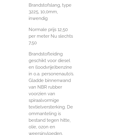
Brandstofslang, type
3225, 10,0mm,
inwendig
Normale prijs 12,50
per meter Nu slechts
7,50
Brandstofleiding
geschikt voor diesel
en (loodvrije)benzine
in o.a. personenauto’s.
Gladde binnenwand
van NBR rubber
voorzien van
spiraalvormige
textielversterking. De
ommanteling is
bestand tegen hitte,
olie, ozon en
weersinvloeden.