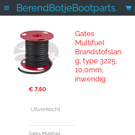
Ga
BerendBotjeBootparts.nl
direct
naar
de
Gates
hoofdinhoud
Multifuel
Brandstofslan
g, type 3225,
10,0mm,
inwendig
€ 7,50
Uitverkocht
Gates Multifuel