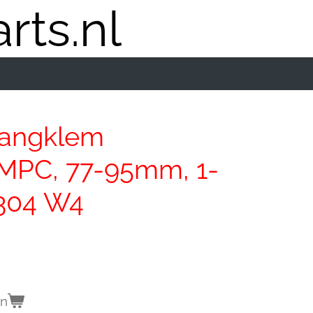
rts.nl
Slangklem
MPC, 77-95mm, 1-
 304 W4
en