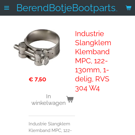
Ga
BerendBotjeBootparts.nl
direct
naar
de
Industrie
hoofdinhoud
Slangklem
Klemband
MPC, 122-
130mm, 1-
delig, RVS
€ 7,50
304 W4
In
winkelwagen
Industrie Slangklem
Klemband MPC, 122-