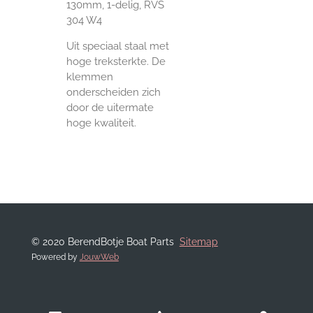
130mm, 1-delig, RVS
304 W4
Uit speciaal staal met
hoge treksterkte. De
klemmen
onderscheiden zich
door de uitermate
hoge kwaliteit.
© 2020 BerendBotje Boat Parts
Sitemap
Powered by
JouwWeb